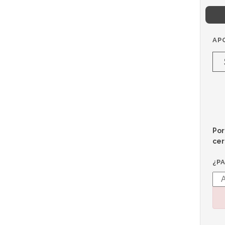
AP
Por
cer
¿P